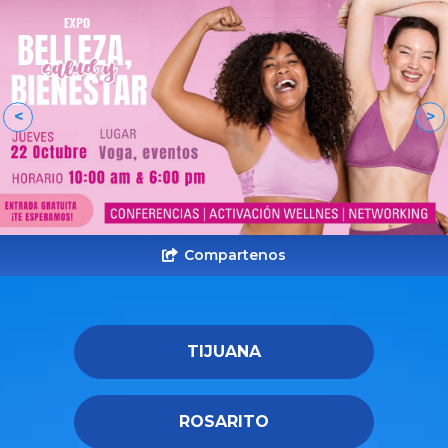
<
>
Compartenos
TIJUANA
ROSARITO